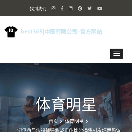
找到我们
体育明星
首页
体育明星
切尔西与沃特福特激战正酣比分揭晓引发球迷热议