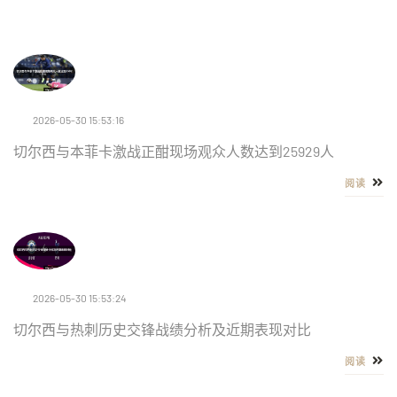
2026-05-30 15:53:16
切尔西与本菲卡激战正酣现场观众人数达到25929人
阅读
2026-05-30 15:53:24
切尔西与热刺历史交锋战绩分析及近期表现对比
阅读