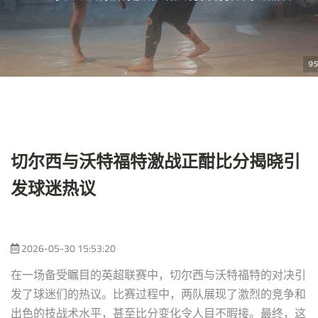
切尔西与沃特福特激战正酣比分揭晓引
发球迷热议
2026-05-30 15:53:20
在一场备受瞩目的英超联赛中，切尔西与沃特福特的对决引
发了球迷们的热议。比赛过程中，两队展现了激烈的竞争和
出色的技战术水平，甚至比分变化令人目不暇接。最终，这