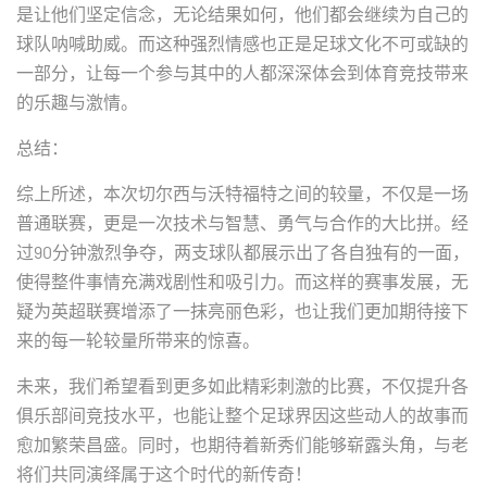
是让他们坚定信念，无论结果如何，他们都会继续为自己的
球队呐喊助威。而这种强烈情感也正是足球文化不可或缺的
一部分，让每一个参与其中的人都深深体会到体育竞技带来
的乐趣与激情。
总结：
综上所述，本次切尔西与沃特福特之间的较量，不仅是一场
普通联赛，更是一次技术与智慧、勇气与合作的大比拼。经
过90分钟激烈争夺，两支球队都展示出了各自独有的一面，
使得整件事情充满戏剧性和吸引力。而这样的赛事发展，无
疑为英超联赛增添了一抹亮丽色彩，也让我们更加期待接下
来的每一轮较量所带来的惊喜。
未来，我们希望看到更多如此精彩刺激的比赛，不仅提升各
俱乐部间竞技水平，也能让整个足球界因这些动人的故事而
愈加繁荣昌盛。同时，也期待着新秀们能够崭露头角，与老
将们共同演绎属于这个时代的新传奇！