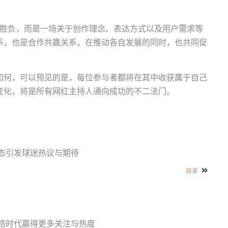
出胜负，而是一场关于创作理念、表达方式以及用户需求等
系，也是合作共赢关系，在推动各自发展的同时，也共同促
如何，可以预见的是，每位参与者都将在其中收获属于自己
变化，将是所有网红主持人通向成功的不二法门。
态引发球迷热议与期待
阅读
络时代赢得更多关注与热度