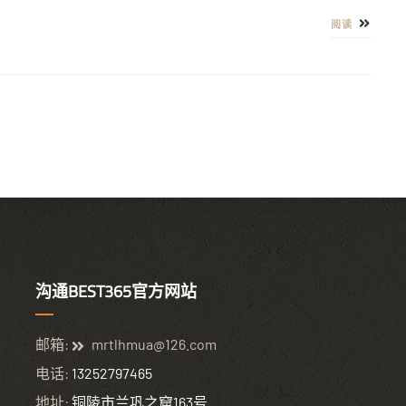
阅读
沟通BEST365官方网站
邮箱:
mrtlhmua@126.com
电话:
13252797465
地址:
铜陵市兰巩之窟163号