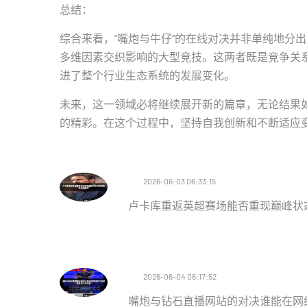
总结：
综合来看，“嘴炮与牛仔”的在线对决并非单纯地分
多维因素交织影响的大型竞技。这两者既是竞争关
进了整个行业生态系统的发展变化。
未来，这一领域必将继续展开新的篇章，无论结果
的精彩。在这个过程中，坚持自我创新和不断适应
2026-06-03 06:33:15
卢卡库重返英超赛场能否重现巅峰状
2026-06-04 06:17:52
嘴炮与钻石直播网站的对决谁能在网