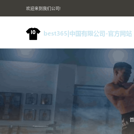
欢迎来到我们公司!