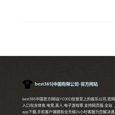
best365中国官方网站(YC002)信誉至上的娱乐公司,官网
入口包含体育,电竞,真人,电子游戏等,支持网页版,全站
app下载,手机客户端拥有全天候24小时客服为您解决遇