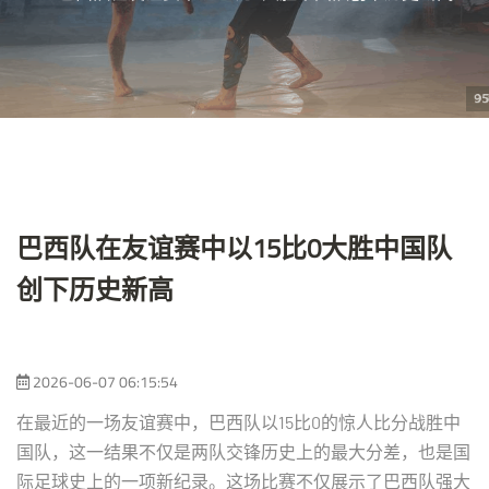
巴西队在友谊赛中以15比0大胜中国队
创下历史新高
2026-06-07 06:15:54
在最近的一场友谊赛中，巴西队以15比0的惊人比分战胜中
国队，这一结果不仅是两队交锋历史上的最大分差，也是国
际足球史上的一项新纪录。这场比赛不仅展示了巴西队强大