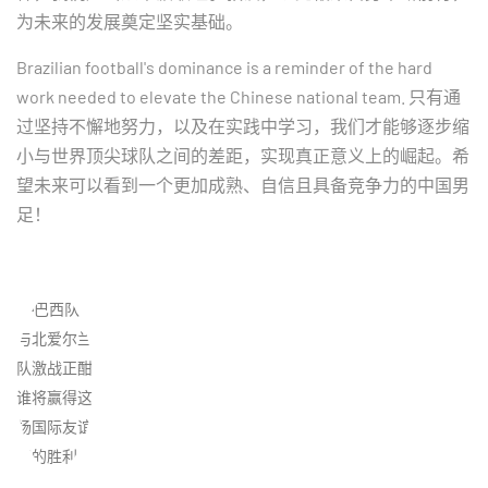
为未来的发展奠定坚实基础。
Brazilian football's dominance is a reminder of the hard
work needed to elevate the Chinese national team. 只有通
过坚持不懈地努力，以及在实践中学习，我们才能够逐步缩
小与世界顶尖球队之间的差距，实现真正意义上的崛起。希
望未来可以看到一个更加成熟、自信且具备竞争力的中国男
足！