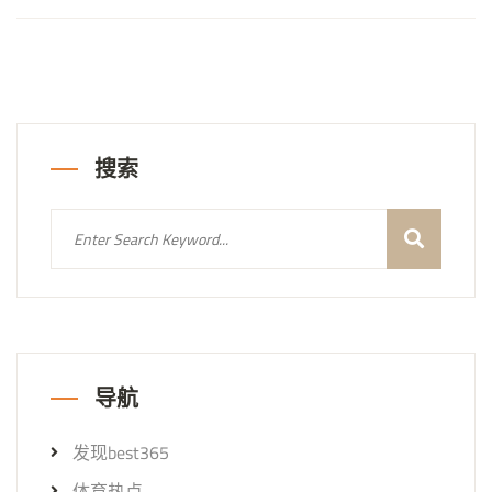
搜索
导航
发现best365
体育热点