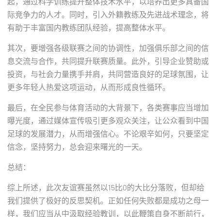
起，通过科学训练提升整体技术水平，以培养出更多具备国
际竞争力的人才。同时，引入外籍教练及先进战术理念，将
有助于丰富国内教练团队经验，提高整体水平。
其次，要增强各级联赛之间的协调性，加强俱乐部之间的信
息交流与合作，共同提升联赛质量。此外，引导企业赞助或
投资，与社会力量携手并肩，共同营造良好的足球氛围，让
更多年轻人热爱这项运动，从而形成良性循环。
最后，在全民参与体育活动的大背景下，各类赛事应当增加
曝光度，通过媒体宣传吸引更多观众关注，让公众看到中国
足球的发展潜力，从而增强信心。不论艰辛如何，只要坚定
信念，坚持努力，总会迎来曙光的一天。
总结：
综上所述，此次友谊赛虽然以15比0的大比分落败，但却给
我们提供了极好的反思契机。正如任何失败都是成功之母一
样，我们应当从中汲取经验教训，以此鞭策自身不断前行，