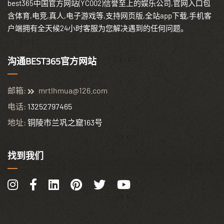
best365中国官方网站(YC002)信誉至上的娱乐公司,官网入口包
含体育,电竞,真人,电子游戏等,支持网页版,全站app下载,手机客
户端拥有全天候24小时客服为您解决遇到的任何问题。
沟通BEST365官方网站
邮箱:
mrtlhmua@126.com
电话:
13252797465
地址:
铜陵市兰巩之窟163号
找到我们