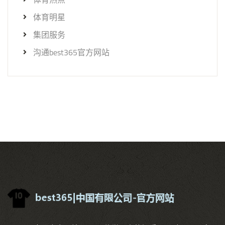
体育明星
集团服务
沟通best365官方网站