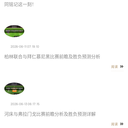
同铭记这一刻！
2026-06-11 07:19:10
柏林联合与拜仁慕尼黑比赛前瞻及胜负预测分析
阅读
2026-06-13 06:17:15
河床与弗拉门戈比赛前瞻分析及胜负预测详解
阅读