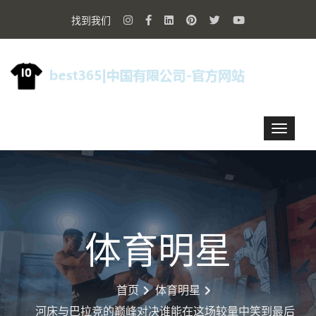
找到我们
体育明星
首页
体育明星
河床与巴拉竞的巅峰对决谁能在这场较量中笑到最后