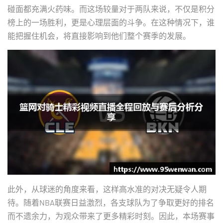
碰面都充满火药味。而这场较量对于两队来说，不仅是积分
榜上的一场胜利，更是心理层面的斗争。在这种情况下，谁
能把握住机会，将直接影响到他们整个赛季的发展。
此外，从球迷的角度来看，这样高水准的对决无疑令人期
待。随着NBA联赛日益激烈，各支球队为了争取更好的排名
而不遗余力，为观众带来了更多精彩时刻。因此，本场赛事