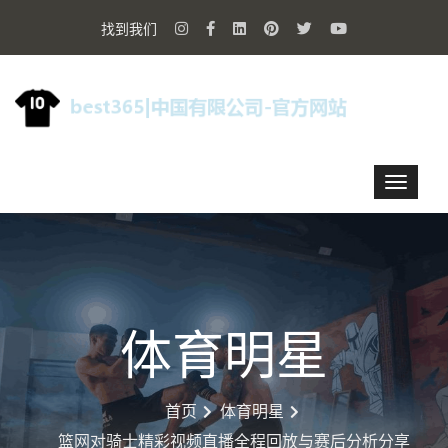
找到我们
体育明星
首页
体育明星
篮网对骑士精彩视频直播全程回放与赛后分析分享