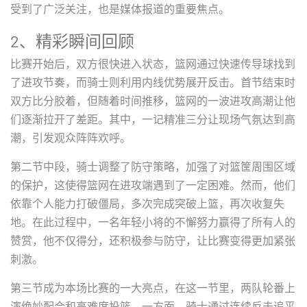
受到了广泛关注，也是媒体报道的重要焦点。
2、精彩瞬间回顾
比赛开始后，双方很快进入状态，篮网通过快速传导球找到
了进攻节奏，而骑士则利用内线优势展开反击。首节结束时
双方比分胶着，但随着时间推移，篮网的一波进攻高潮让他
们逐渐拉开了差距。其中，一记精准三分让现场气氛达到高
潮，引发观众阵阵欢呼。
第二节中段，骑士调整了防守策略，加强了对篮筐周围区域
的保护，这使得篮网在进攻端遇到了一定困难。然而，他们
依靠个人能力打破僵局，多次完成突破上篮，再次收复失
地。在此过程中，一名年轻小将的不懈努力赢得了所有人的
赞赏，他不仅得分，还积极参与防守，让比赛变得更加紧张
刺激。
第三节成为本场比赛的一大亮点，在这一节里，两队轮番上
演绝妙配合和高难度投篮。一方面，骑士通过连续反击追平