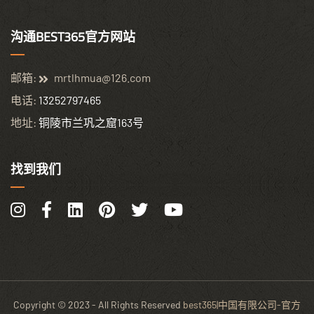
沟通BEST365官方网站
邮箱:
mrtlhmua@126.com
电话:
13252797465
地址:
铜陵市兰巩之窟163号
找到我们
Copyright © 2023 - All Rights Reserved
best365|中国有限公司-官方