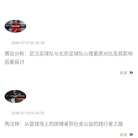
2026-07-01 20:20:50
赛后分析：武汉足球队与北京足球队心理素质对比及其影响
因素探讨
阅读
2026-07-02 14:53:33
陶汉林：从篮球场上的拼搏者到社会公益的践行者之路
阅读