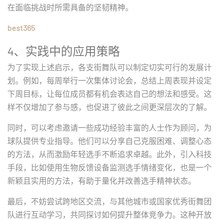
在面临挑战时所需具备的坚韧精神。
best365
4、实践中的应用策略
为了实现上述启示，各支街舞队可以制定切实可行的发展计
划。例如，每周举行一次集体讨论会，总结上周表现并设定
下周目标，让每位成员都有机会表达自己的想法和感受。这
样不仅增加了参与感，也促进了彼此之间更深层次的了解。
同时，可以考虑邀请一些成功经验丰富的人士作为顾问，为
球队提供专业指导。他们可以分享自己克服困难、调整心态
的方法，从而激励年轻选手不断追求卓越。此外，引入科技
手段，比如使用生物反馈设备监测选手情绪变化，也是一个
新颖且实用的方法，有助于量化并改善选手精神状态。
最后，不妨尝试跨地区交流，与其他城市或国家优秀街舞团
队进行互动学习，共同探讨如何提升整体竞争力。这种开放