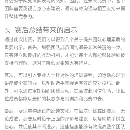
评委对于两支球队表现的感知。因此，在未来比赛中，各个
团队需要重视自身心态建设，通过有效沟通与相互支持来提
升整体竞争力。
3、赛后总结带来的启示
通过此次比赛，我们可以得到几个关于提升团队心理素质的
重要启示。首先，加强团队成员间沟通是非常关键的一步。
只有建立起良好的互动机制，才能让每个人都能够体验到被
支持与理解，这对于降低紧张感大有裨益。
其次，可以引入专业人士针对性的培训课程，如运动心理学
讲座或个案辅导，以帮助选手掌握更有效的应对技巧。此
外，可以通过定期组织团建活动，提高彼此间信任感，让每
位成员都能以最好的状态参与到训练和比赛中去。
最后，要注重构建正向反馈文化。在每次训练或比赛后，无
论成败，都要及时给予正面的评价与建议，以帮助选手树立
信心，并促使其不断进步。这些措施能够有效提高整个团队