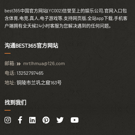
best365中国官方网站(YC002)信誉至上的娱乐公司,官网入口包
含体育,电竞,真人,电子游戏等,支持网页版,全站app下载,手机客
户端拥有全天候24小时客服为您解决遇到的任何问题。
沟通BEST365官方网站
邮箱:
mrtlhmua@126.com
电话:
13252797465
地址:
铜陵市兰巩之窟163号
找到我们