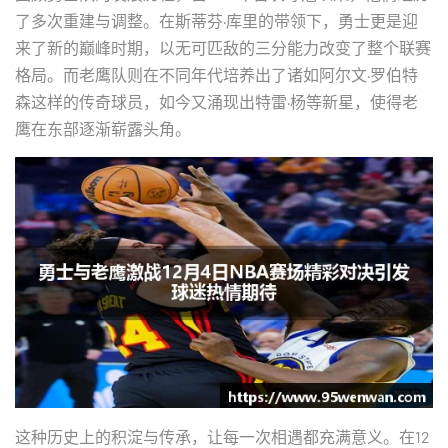
了多次重建与调整。在斯蒂芬·库里的带领下，勇士更是迎
来了新的巅峰时期，以无可匹敌的三分能力改变了整个联赛
格局。而老鹰队则在不同年代培养出了诸如阿尔文·罗伯特
森这样的传奇球员，如今又涌现出特雷·杨等新星，使得老
鹰在东部逐渐崭露头角。
这种历史上的积淀与传承，让每一次相遇都充满意义。在12