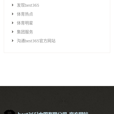
发现best365
体育热点
体育明星
集团服务
沟通best365官方网站