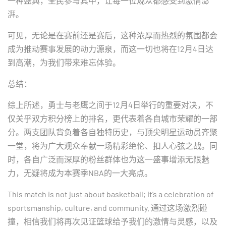
一种盛典，全民参与其中，让每一位观众都感受到激情澎
湃。
可见，无论是在赛前还是赛后，这种浓厚而热烈的氛围都会
成为推动赛事发展的动力源泉，而这一切也将在12月4日达
到高潮，为我们带来难忘体验。
总结：
综上所述，勇士与老鹰之间于12月4日举行的重要对决，不
仅关乎双方积分榜上的排名，更代表着各自城市荣耀的一部
分。两支团队背负着各自独特历史，与顶尖明星运动员齐聚
一堂，将为广大观众奉献一场精彩绝伦、扣人心弦之战。同
时，各自广泛而深厚的粉丝群体也为这一盛事增添无限魅
力，无疑将成为本赛季NBA的一大亮点。
This match is not just about basketball; it’s a celebration of
sportsmanship, culture, and community. 通过这场激烈碰
撞，相信我们将再次见证篮球给予我们的激情与灵感，以及