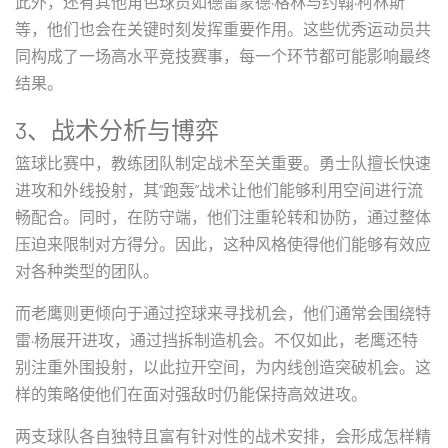
此外，还有其他角色球员如德雷蒙德·格林与约翰·柯林斯
等，他们也会在关键时刻发挥重要作用。这些优秀运动员共
同构成了一场高水平竞技赛事，每一个环节都可能影响最终
结果。
3、战术分析与博弈
篮球比赛中，教练团队制定战术至关重要。勇士队擅长快速
进攻和外线投射，其“跑轰”战术让他们能够利用空间进行流
畅配合。同时，在防守端，他们注重轮转和协防，通过整体
压迫来限制对方得分。因此，这种风格使得他们能够有效应
对各种类型的团队。
而老鹰则更倾向于通过控球来寻找机会，他们通常会围绕特
雷·杨展开进攻，通过挡拆制造机会。不仅如此，老鹰还特
别注重外围投射，以此拉开空间，为内线创造突破机会。这
样的策略使他们在面对强敌时仍能保持高效进攻。
两支球队各自独特且富有针对性的战术安排，会形成怎样精