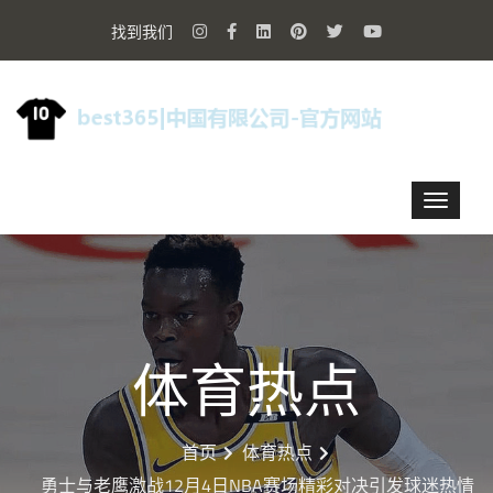
找到我们
体育热点
首页
体育热点
勇士与老鹰激战12月4日NBA赛场精彩对决引发球迷热情