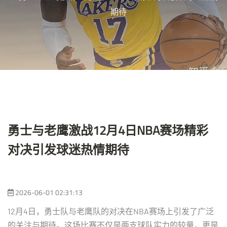
期待
勇士与老鹰激战12月4日NBA赛场精彩
对决引发球迷热情期待
2026-06-01 02:31:13
12月4日，勇士队与老鹰队的对决在NBA赛场上引发了广泛
的关注与期待。这场比赛不仅是两支球队实力的较量，更是