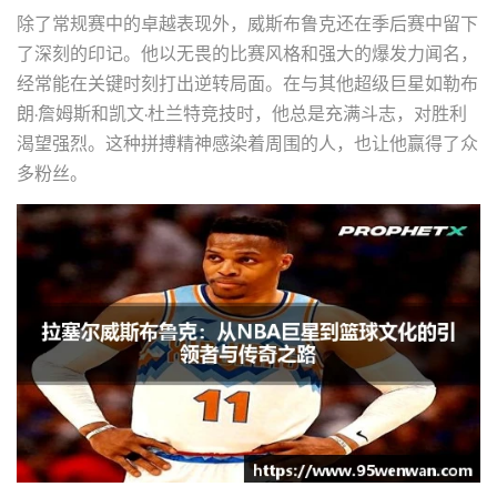
除了常规赛中的卓越表现外，威斯布鲁克还在季后赛中留下
了深刻的印记。他以无畏的比赛风格和强大的爆发力闻名，
经常能在关键时刻打出逆转局面。在与其他超级巨星如勒布
朗·詹姆斯和凯文·杜兰特竞技时，他总是充满斗志，对胜利
渴望强烈。这种拼搏精神感染着周围的人，也让他赢得了众
多粉丝。