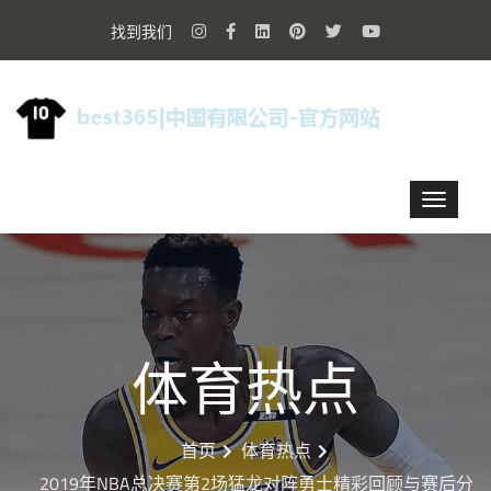
找到我们
体育热点
首页
体育热点
2019年NBA总决赛第2场猛龙对阵勇士精彩回顾与赛后分