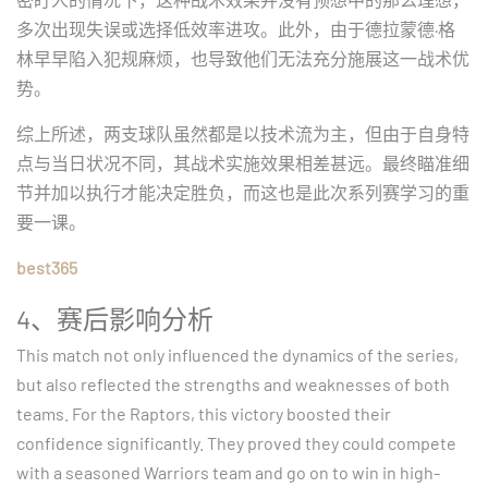
多次出现失误或选择低效率进攻。此外，由于德拉蒙德·格
林早早陷入犯规麻烦，也导致他们无法充分施展这一战术优
势。
综上所述，两支球队虽然都是以技术流为主，但由于自身特
点与当日状况不同，其战术实施效果相差甚远。最终瞄准细
节并加以执行才能决定胜负，而这也是此次系列赛学习的重
要一课。
best365
4、赛后影响分析
This match not only influenced the dynamics of the series,
but also reflected the strengths and weaknesses of both
teams. For the Raptors, this victory boosted their
confidence significantly. They proved they could compete
with a seasoned Warriors team and go on to win in high-