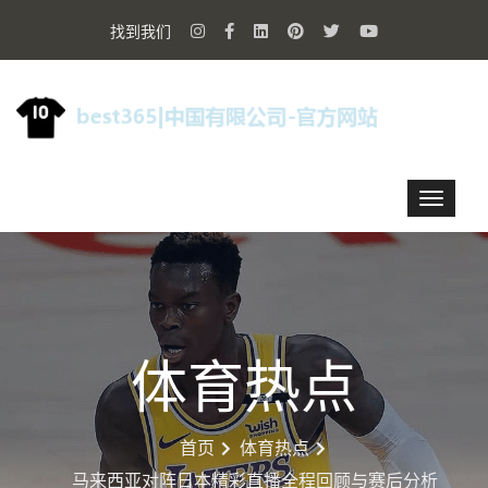
找到我们
体育热点
首页
体育热点
马来西亚对阵日本精彩直播全程回顾与赛后分析