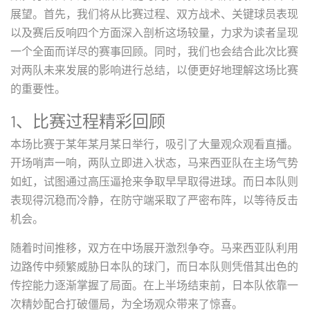
展望。首先，我们将从比赛过程、双方战术、关键球员表现
以及赛后反响四个方面深入剖析这场较量，力求为读者呈现
一个全面而详尽的赛事回顾。同时，我们也会结合此次比赛
对两队未来发展的影响进行总结，以便更好地理解这场比赛
的重要性。
1、比赛过程精彩回顾
本场比赛于某年某月某日举行，吸引了大量观众观看直播。
开场哨声一响，两队立即进入状态，马来西亚队在主场气势
如虹，试图通过高压逼抢来争取早早取得进球。而日本队则
表现得沉稳而冷静，在防守端采取了严密布阵，以等待反击
机会。
随着时间推移，双方在中场展开激烈争夺。马来西亚队利用
边路传中频繁威胁日本队的球门，而日本队则凭借其出色的
传控能力逐渐掌握了局面。在上半场结束前，日本队依靠一
次精妙配合打破僵局，为全场观众带来了惊喜。