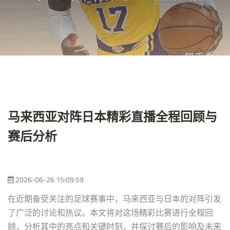
马来西亚对阵日本精彩直播全程回顾与
赛后分析
2026-06-26 15:09:59
在近期备受关注的足球赛事中，马来西亚与日本的对阵引发
了广泛的讨论和热议。本文将对这场精彩比赛进行全程回
顾，分析其中的亮点和关键时刻，并探讨赛后的影响及未来