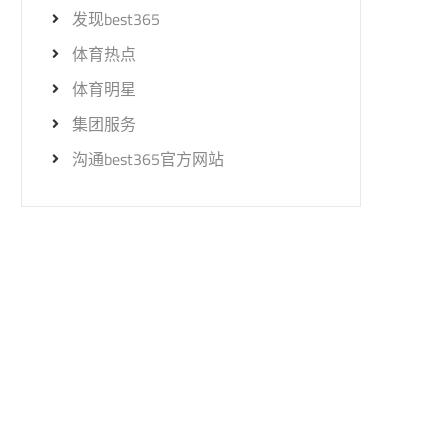
发现best365
体育热点
体育明星
集团服务
沟通best365官方网站