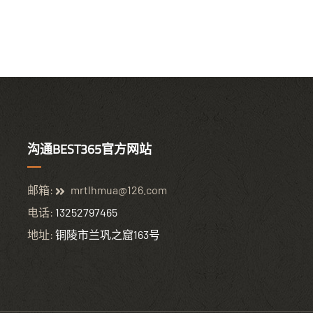
沟通BEST365官方网站
邮箱:
mrtlhmua@126.com
电话:
13252797465
地址:
铜陵市兰巩之窟163号