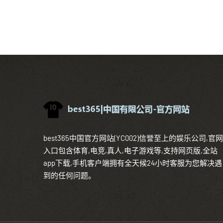
best365中国官方网站(YC002)信誉至上的娱乐公司,官网
入口包含体育,电竞,真人,电子游戏等,支持网页版,全站
app下载,手机客户端拥有全天候24小时客服为您解决遇
到的任何问题。