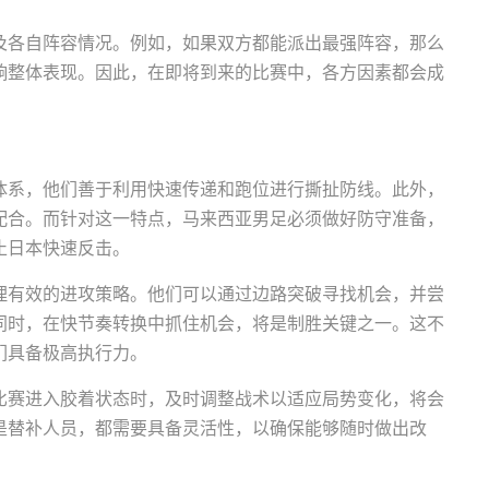
及各自阵容情况。例如，如果双方都能派出最强阵容，那么
响整体表现。因此，在即将到来的比赛中，各方因素都会成
体系，他们善于利用快速传递和跑位进行撕扯防线。此外，
配合。而针对这一特点，马来西亚男足必须做好防守准备，
止日本快速反击。
理有效的进攻策略。他们可以通过边路突破寻找机会，并尝
同时，在快节奏转换中抓住机会，将是制胜关键之一。这不
们具备极高执行力。
比赛进入胶着状态时，及时调整战术以适应局势变化，将会
是替补人员，都需要具备灵活性，以确保能够随时做出改