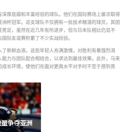
有深厚底蕴和丰富经验的球队。他们在国际赛场上屡次取得
亚洲杯冠军。这支球队不仅拥有一批技术精湛的球员，其团
亚男足，虽然在近几年有所进步，但与日本队相比仍显不
与国际友谊赛积累了不少实战经验。
入了新鲜血液。这些年轻人充满激情，对胜利有着强烈渴
人能力与团队配合相结合，以求达到最佳效果。此外，马来
的成长环境，使他们在面对更高水平对手时不至于感到畏